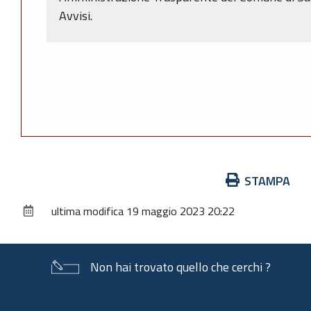
Avvisi.
Azioni
STAMPA
sul
ultima modifica
19 maggio 2023 20:22
documento
Non hai trovato quello che cerchi ?
Piè