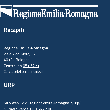
di
pagina
Recapiti
Regione Emilia-Romagna
Viale Aldo Moro, 52
40127 Bologna
Centralino
051 5271
Cerca telefoni o indirizzi
URP
Sito web:
www.regione.emilia-romagna.it/urp/
Numero verde:
800.66.22.00