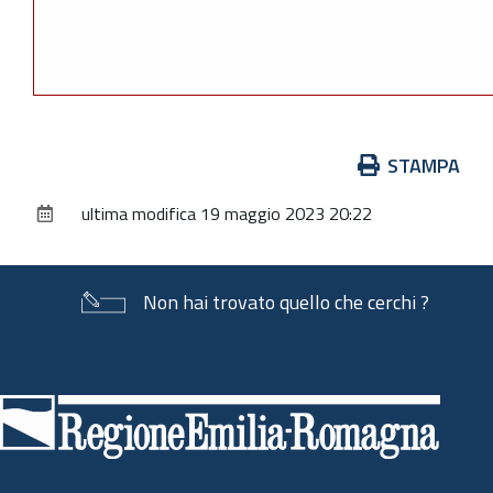
Azioni
STAMPA
sul
ultima modifica
19 maggio 2023 20:22
documento
Non hai trovato quello che cerchi ?
Piè
di
pagina