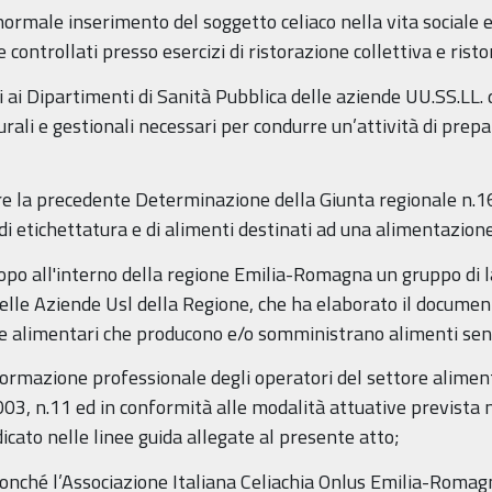
 normale inserimento del soggetto celiaco nella vita sociale
i e controllati presso esercizi di ristorazione collettiva e ris
i Dipartimenti di Sanità Pubblica delle aziende UU.SS.LL. de
tturali e gestionali necessari per condurre un’attività di pr
are la precedente Determinazione della Giunta regionale n.
i etichettatura e di alimenti destinati ad una alimentazione
scopo all'interno della regione Emilia-Romagna un gruppo di 
elle Aziende Usl della Regione, che ha elaborato il document
rese alimentari che producono e/o somministrano alimenti sen
ormazione professionale degli operatori del settore aliment
 2003, n.11 ed in conformità alle modalità attuative previst
icato nelle linee guida allegate al presente atto;
nonché l’Associazione Italiana Celiachia Onlus Emilia-Romagna