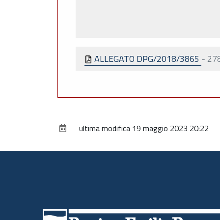
ALLEGATO DPG/2018/3865
-
278
ultima modifica
19 maggio 2023 20:22
Piè
di