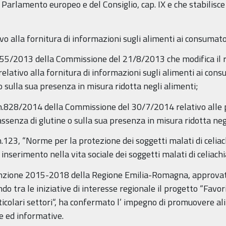
arlamento europeo e del Consiglio, cap. IX e che stabilisce i 
o alla fornitura di informazioni sugli alimenti ai consumato
1155/2013 della Commissione del 21/8/2013 che modifica il
elativo alla fornitura di informazioni sugli alimenti ai con
o sulla sua presenza in misura ridotta negli alimenti;
n.828/2014 della Commissione del 30/7/2014 relativo alle p
ssenza di glutine o sulla sua presenza in misura ridotta neg
123, “Norme per la protezione dei soggetti malati di celiachi
 inserimento nella vita sociale dei soggetti malati di celiachi
enzione 2015-2018 della Regione Emilia-Romagna, approvat
o tra le iniziative di interesse regionale il progetto “Favori
ticolari settori“, ha confermato l’ impegno di promuovere al
e ed informative.