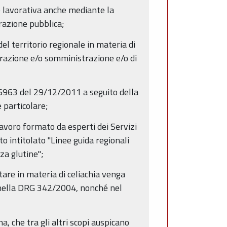
 e lavorativa anche mediante la
torazione pubblica;
l territorio regionale in materia di
eparazione e/o somministrazione e/o di
16963 del 29/12/2011 a seguito della
 particolare;
lavoro formato da esperti dei Servizi
o intitolato "Linee guida regionali
za glutine";
are in materia di celiachia venga
a nella DRG 342/2004, nonché nel
, che tra gli altri scopi auspicano