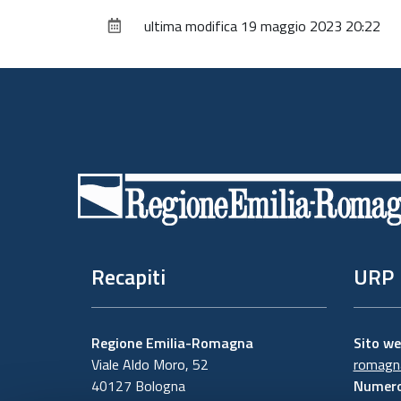
ultima modifica
19 maggio 2023 20:22
Piè
di
pagina
Recapiti
URP
Regione Emilia-Romagna
Sito w
Viale Aldo Moro, 52
romagna
40127 Bologna
Numero