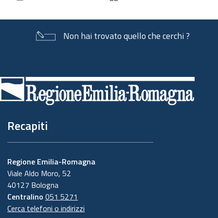
documento
Non hai trovato quello che cerchi ?
Piè
di
pagina
Recapiti
Regione Emilia-Romagna
Viale Aldo Moro, 52
40127 Bologna
Centralino
051 5271
Cerca telefoni o indirizzi