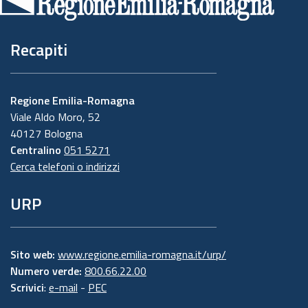
pagina
Recapiti
Regione Emilia-Romagna
Viale Aldo Moro, 52
40127 Bologna
Centralino
051 5271
Cerca telefoni o indirizzi
URP
Sito web:
www.regione.emilia-romagna.it/urp/
Numero verde:
800.66.22.00
Scrivici
:
e-mail
-
PEC