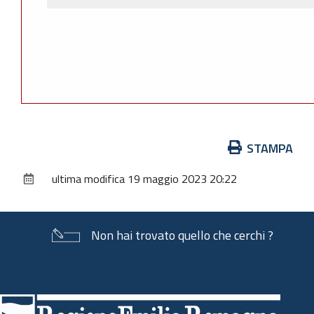
Azioni
STAMPA
sul
ultima modifica
19 maggio 2023 20:22
documento
Non hai trovato quello che cerchi ?
Piè
di