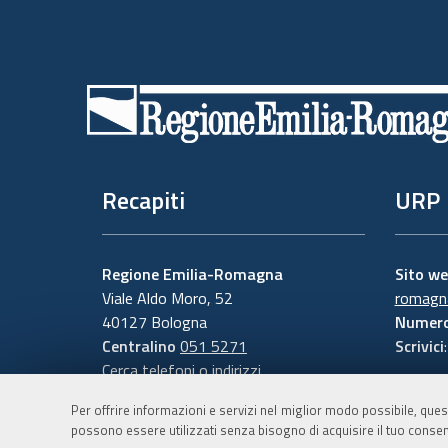
Piè
di
pagina
Recapiti
URP
Regione Emilia-Romagna
Sito w
Viale Aldo Moro, 52
romagna
40127 Bologna
Numero
Centralino
051 5271
Scrivici
Cerca telefoni o indirizzi
Per offrire informazioni e servizi nel miglior modo possibile, ques
possono essere utilizzati senza bisogno di acquisire il tuo consen