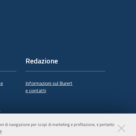
Redazione
te
Informazioni sul Burert
e contatti
à
ioni di navigazione per scopi di marketing e profilazione, e pertanto
y
.