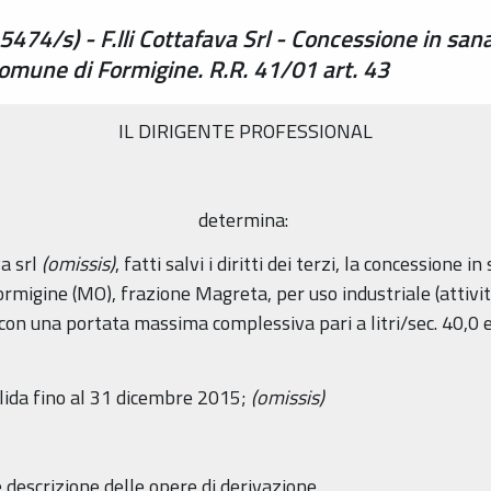
4/s) - F.lli Cottafava Srl - Concessione in sanat
omune di Formigine. R.R. 41/01 art. 43
IL DIRIGENTE PROFESSIONAL
determina:
va srl
(omissis)
, fatti salvi i diritti dei terzi, la concessione 
rmigine (MO), frazione Magreta, per uso industriale (attivit
 con una portata massima complessiva pari a litri/sec. 40,0 
valida fino al 31 dicembre 2015;
(omissis)
e descrizione delle opere di derivazione