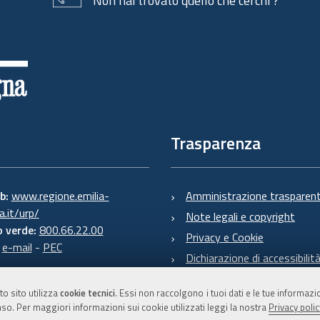
Non hai trovato quello che cerchi ?
Trasparenza
eb:
www.regione.emilia-
Amministrazione trasparen
.it/urp/
Note legali e copyright
 verde:
800.66.22.00
Privacy e Cookie
:
e-mail
-
PEC
Dichiarazione di accessibilit
to sito utilizza
cookie tecnici
. Essi non raccolgono i tuoi dati e le tue informaz
so. Per maggiori informazioni sui cookie utilizzati leggi la nostra
Privacy polic