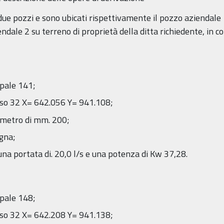
 due pozzi e sono ubicati rispettivamente il pozzo aziendale
endale 2 su terreno di proprietà della ditta richiedente, in 
ppale 141;
fuso 32 X= 642.056 Y= 941.108;
ametro di mm. 200;
gna;
 portata di. 20,0 l/s e una potenza di Kw 37,28.
ppale 148;
fuso 32 X= 642.208 Y= 941.138;