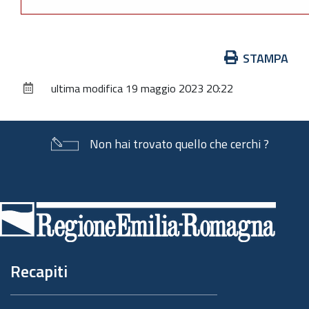
Azioni
STAMPA
sul
ultima modifica
19 maggio 2023 20:22
documento
Non hai trovato quello che cerchi ?
Piè
di
pagina
Recapiti