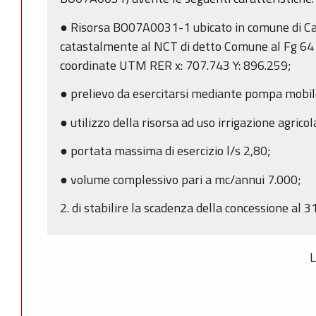
● Risorsa BO07A0031-1 ubicato in comune di Caso
catastalmente al NCT di detto Comune al Fg 64
coordinate UTM RER x: 707.743 Y: 896.259;
● prelievo da esercitarsi mediante pompa mobil
● utilizzo della risorsa ad uso irrigazione agricol
● portata massima di esercizio l/s 2,80;
● volume complessivo pari a mc/annui 7.000;
2. di stabilire la scadenza della concessione al
L