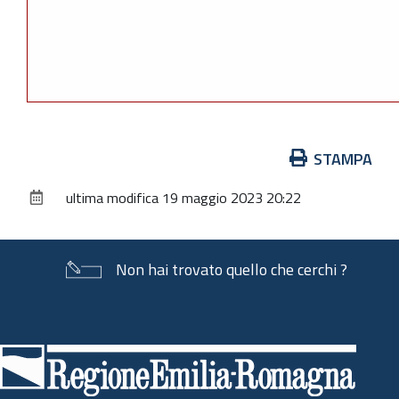
Azioni
STAMPA
sul
ultima modifica
19 maggio 2023 20:22
documento
Non hai trovato quello che cerchi ?
Piè
di
pagina