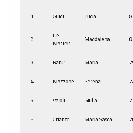
1
Guidi
Lucia
8
De
2
Maddalena
8
Matteis
3
Ranu'
Maria
7
4
Mazzone
Serena
7
5
Vaioli
Giulia
7
6
Criante
Maria Sasca
7