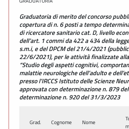
GRADUATORIA
Graduatoria di merito del concorso pubblic
copertura di n. 6 posti a tempo determina
di ricercatore sanitario cat. D, livello ec
dell’art. 1 commi da 422 a 434 della leg
s.m.i, e del DPCM del 21/4/2021 (pubblic
22/6/2021), per le attività finalizzate all
“Studio degli aspetti cognitivi, comporta
malattie neurologiche dell’adulto e dell’et
presso l’IRCCS Istituto delle Scienze Neu
approvata con determinazione n. 879 del 
determinazione n. 920 del 31/3/2023
T
Grad.
Cognome
Nome
m