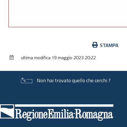
Azioni
STAMPA
sul
ultima modifica
19 maggio 2023 20:22
documento
Non hai trovato quello che cerchi ?
Piè
di
pagina