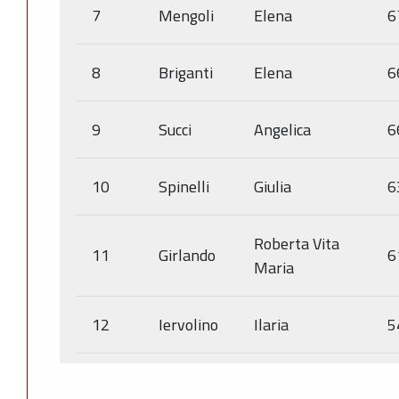
7
Mengoli
Elena
6
8
Briganti
Elena
6
9
Succi
Angelica
6
10
Spinelli
Giulia
6
Roberta Vita
11
Girlando
6
Maria
12
Iervolino
Ilaria
5