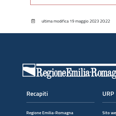
ultima modifica
19 maggio 2023 20:22
Piè
di
pagina
Recapiti
URP
Regione Emilia-Romagna
Sito w