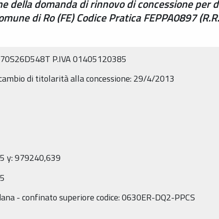
one della domanda di rinnovo di concessione per 
Comune di Ro (FE) Codice Pratica FEPPA0897 (R.R
PLA70S26D548T P.IVA 01405120385
cambio di titolarità alla concessione: 29/4/2013
5 y: 979240,639
45
adana - confinato superiore codice: 0630ER-DQ2-PPCS