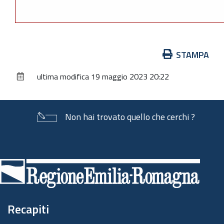
Azioni
STAMPA
sul
ultima modifica
19 maggio 2023 20:22
documento
Non hai trovato quello che cerchi ?
Piè
di
pagina
Recapiti