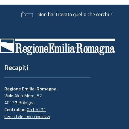
Non hai trovato quello che cerchi ?
Piè
di
pagina
Recapiti
Regione Emilia-Romagna
Viale Aldo Moro, 52
40127 Bologna
Centralino
051 5271
Cerca telefoni o indirizzi