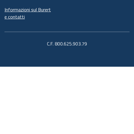
Informazioni sul Burert
e contatti
C.F. 800.625.903.79