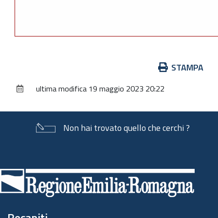
Azioni
STAMPA
sul
ultima modifica
19 maggio 2023 20:22
documento
Non hai trovato quello che cerchi ?
Piè
di
pagina
Recapiti