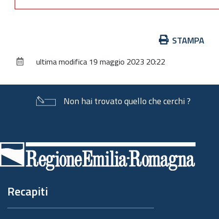
Azioni
STAMPA
sul
ultima modifica
19 maggio 2023 20:22
documento
Non hai trovato quello che cerchi ?
Piè
di
pagina
Recapiti