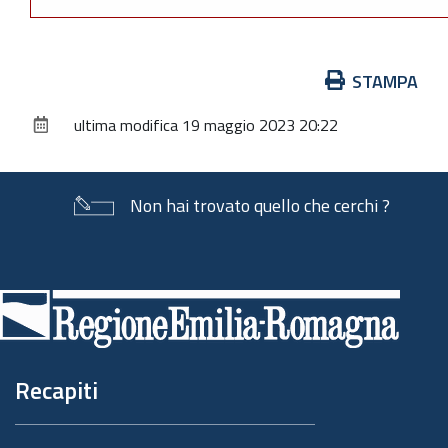
Azioni
STAMPA
sul
ultima modifica
19 maggio 2023 20:22
documento
Non hai trovato quello che cerchi ?
Piè
di
pagina
Recapiti