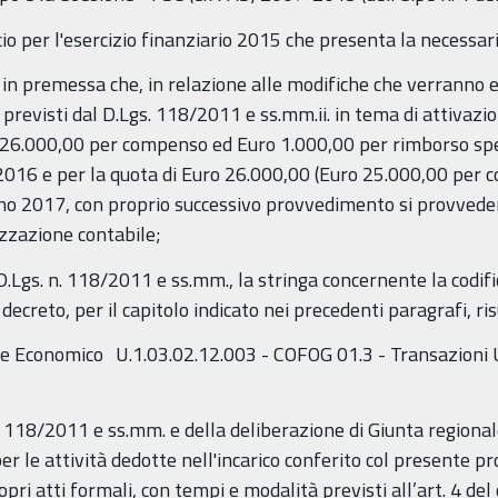
ancio per l'esercizio finanziario 2015 che presenta la necessari
te in premessa che, in relazione alle modifiche che verranno
ti previsti dal D.Lgs. 118/2011 e ss.mm.ii. in tema di attivaz
o 26.000,00 per compenso ed Euro 1.000,00 per rimborso spe
no 2016 e per la quota di Euro 26.000,00 (Euro 25.000,00 pe
nno 2017, con proprio successivo provvedimento si provvede
izzazione contabile;
 D.Lgs. n. 118/2011 e ss.mm., la stringa concernente la codi
decreto, per il capitolo indicato nei precedenti paragrafi, ri
 Economico U.1.03.02.12.003 - COFOG 01.3 - Transazioni UE
gs. 118/2011 e ss.mm. e della deliberazione di Giunta regiona
er le attività dedotte nell'incarico conferito col presente 
opri atti formali, con tempi e modalità previsti all’art. 4 del