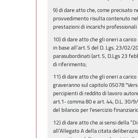
9) di dare atto che, come precisato n
provvedimento risulta contenuto nell
prestazioni di incarichi professionali
10) di dare atto che gli oneri a caric
in base all’art. 5 del D. Lgs. 23/02
parasubordinati (art. 5, D.Lgs 23 febb
di riferimento;
11) di dare atto che gli oneri a cari
graveranno sul capitolo 05078 "Versa
percipienti di reddito di lavoro aut
art.1- comma 80 e art. 44, D.L. 30/9
del bilancio per l'esercizio finanzia
12) di dare atto che ai sensi della “
all’Allegato A della citata deliberaz