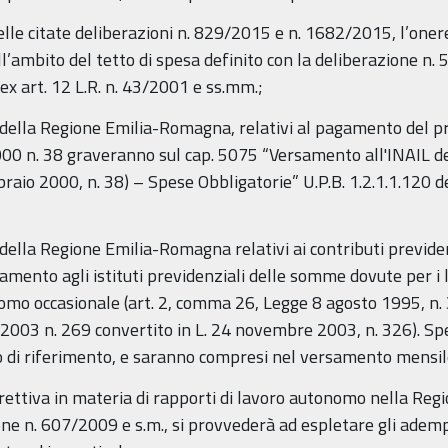
elle citate deliberazioni n. 829/2015 e n. 1682/2015, l’oner
’ambito del tetto di spesa definito con la deliberazione n.
 ex art. 12 L.R. n. 43/2001 e ss.mm.;
o della Regione Emilia-Romagna, relativi al pagamento del pre
/2000 n. 38 graveranno sul cap. 5075 “Versamento all'INAIL d
raio 2000, n. 38) – Spese Obbligatorie” U.P.B. 1.2.1.1.120 del
co della Regione Emilia-Romagna relativi ai contributi previ
mento agli istituti previdenziali delle somme dovute per i l
onomo occasionale (art. 2, comma 26, Legge 8 agosto 1995, n
/2003 n. 269 convertito in L. 24 novembre 2003, n. 326). Spe
rio di riferimento, e saranno compresi nel versamento mensil
Direttiva in materia di rapporti di lavoro autonomo nella Reg
ione n. 607/2009 e s.m., si provvederà ad espletare gli ademp