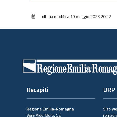
ultima modifica
19 maggio 2023 20:22
Piè
di
pagina
Recapiti
URP
Regione Emilia-Romagna
Sito w
Viale Aldo Moro, 52
romagna