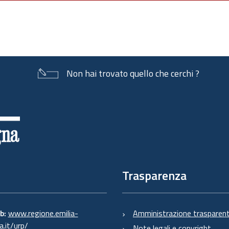
Non hai trovato quello che cerchi ?
Trasparenza
eb:
www.regione.emilia-
Amministrazione trasparen
.it/urp/
Note legali e copyright