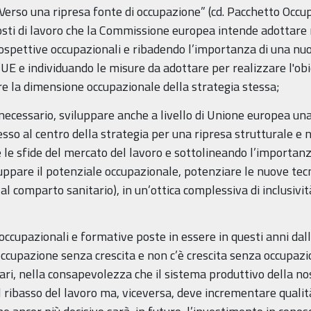
Verso una ripresa fonte di occupazione” (cd. Pacchetto Occup
osti di lavoro che la Commissione europea intende adottare n
rospettive occupazionali e ribadendo l’importanza di una nu
’UE e individuando le misure da adottare per realizzare l'ob
re la dimensione occupazionale della strategia stessa;
 necessario, sviluppare anche a livello di Unione europea u
so al centro della strategia per una ripresa strutturale e n
 le sfide del mercato del lavoro e sottolineando l’importan
luppare il potenziale occupazionale, potenziare le nuove tec
i al comparto sanitario), in un’ottica complessiva di inclusivi
he occupazionali e formative poste in essere in questi anni 
occupazione senza crescita e non c’è crescita senza occupazio
, nella consapevolezza che il sistema produttivo della nos
ribasso del lavoro ma, viceversa, deve incrementare qualità 