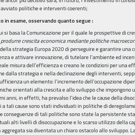
he ancor più decisivo sarà, in futuro, l’investimento in conos
avviato politiche e interventi coerenti;
atto in esame, osservando quanto segue
:
ui si basa la Comunicazione per il quale le prospettive di cr
di produrre crescita economica mediante politiche macroecon
i della strategia Europa 2020 di perseguire e garantire una cr
enza e attivare innovazione, di tutelare l’ambiente ed incen
eale misura dell’efficienza e creano le condizioni per una eff
e dalla strategia e nella declinazione degli interventi, seppu
fficienza un elemento: l’incremento dell’occupazione dipe
miche orientati alla crescita e allo sviluppo che impongono 
ultimi anni, in effetti, ha prevalso l’idea che le cause della di
edi a tali cause sono stati individuati in politiche di deregol
 Le conseguenze di tali politiche sono state la persistente st
tuali alti livelli di disoccupazione e lo scarso utilizzo della
 aggregata sia diventata un chiaro ostacolo allo sviluppo. L