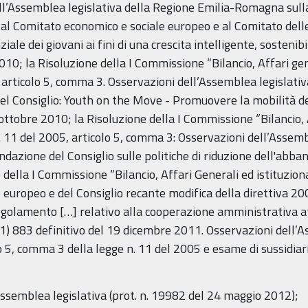
ell’Assemblea legislativa della Regione Emilia-Romagna su
 al Comitato economico e sociale europeo e al Comitato dell
ziale dei giovani ai fini di una crescita intelligente, sosteni
; la Risoluzione della I Commissione “Bilancio, Affari gener
 articolo 5, comma 3. Osservazioni dell’Assemblea legislat
el Consiglio: Youth on the Move - Promuovere la mobilità de
tobre 2010; la Risoluzione della I Commissione “Bilancio, Af
11 del 2005, articolo 5, comma 3: Osservazioni dell’Assembl
zione del Consiglio sulle politiche di riduzione dell'abba
della I Commissione “Bilancio, Affari Generali ed istituziona
 europeo e del Consiglio recante modifica della direttiva 2
 regolamento […] relativo alla cooperazione amministrativa a
) 883 definitivo del 19 dicembre 2011. Osservazioni dell’A
 5, comma 3 della legge n. 11 del 2005 e esame di sussidiarie
Assemblea legislativa (prot. n. 19982 del 24 maggio 2012);