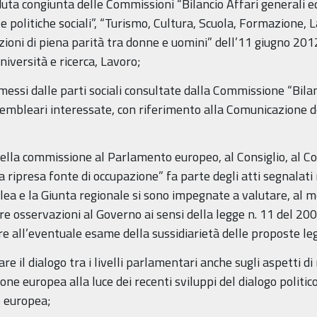
duta congiunta delle Commissioni “Bilancio Affari generali ed 
 e politiche sociali”, “Turismo, Cultura, Scuola, Formazione,
zioni di piena parità tra donne e uomini” dell’11 giugno 2012
iversità e ricerca, Lavoro;
smessi dalle parti sociali consultate dalla Commissione “Bilanc
sembleari interessate, con riferimento alla Comunicazione
ella commissione al Parlamento europeo, al Consiglio, al C
a ripresa fonte di occupazione” fa parte degli atti segnalati
lea e la Giunta regionale si sono impegnate a valutare, al 
re osservazioni al Governo ai sensi della legge n. 11 del 200
re all’eventuale esame della sussidiarietà delle proposte le
re il dialogo tra i livelli parlamentari anche sugli aspetti d
ne europea alla luce dei recenti sviluppi del dialogo politico
 europea;