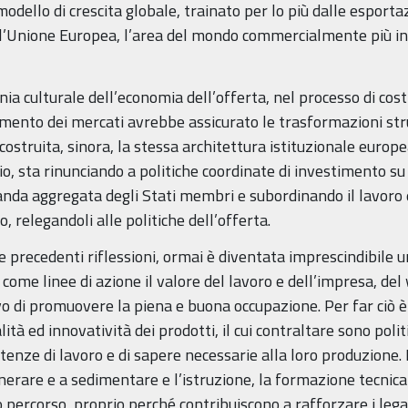
odello di crescita globale, trainato per lo più dalle esportaz
’Unione Europea, l’area del mondo commercialmente più inte
ia culturale dell’economia dell’offerta, nel processo di cos
amento dei mercati avrebbe assicurato le trasformazioni str
ostruita, sinora, la stessa architettura istituzionale europe
rio, sta rinunciando a politiche coordinate di investimento s
da aggregata degli Stati membri e subordinando il lavoro e 
io, relegandoli alle politiche dell’offerta.
e precedenti riflessioni, ormai è diventata imprescindibile u
come linee di azione il valore del lavoro e dell’impresa, de
ttivo di promuovere la piena e buona occupazione. Per far ciò
alità ed innovatività dei prodotti, il cui contraltare sono pol
ze di lavoro e di sapere necessarie alla loro produzione. I 
nerare e a sedimentare e l’istruzione, la formazione tecnica
rcorso, proprio perché contribuiscono a rafforzare i legam