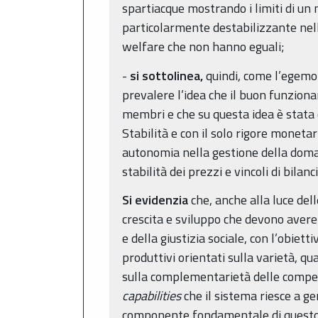
spartiacque mostrando i limiti di un m
particolarmente destabilizzante nell
welfare che non hanno eguali;
-
si sottolinea,
quindi, come l’egemon
prevalere l’idea che il buon funzion
membri e che su questa idea è stata c
Stabilità e con il solo rigore moneta
autonomia nella gestione della doman
stabilità dei prezzi e vincoli di bilanc
Si evidenzia
che, anche alla luce dell
crescita e sviluppo che devono avere 
e della giustizia sociale, con l’obie
produttivi orientati sulla varietà, qu
sulla complementarietà delle competen
capabilities
che il sistema riesce a ge
componente fondamentale di questo pe