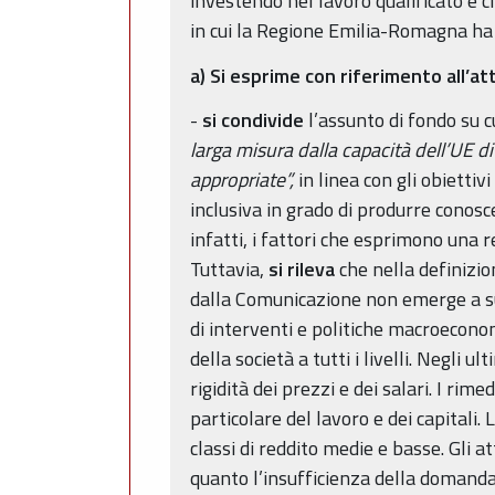
investendo nel lavoro qualificato e c
in cui la Regione Emilia-Romagna ha 
a) Si esprime con riferimento all’
-
si condivide
l’assunto di fondo su c
larga misura dalla capacità dell’UE 
appropriate”,
in linea con gli obiettiv
inclusiva in grado di produrre conosc
infatti, i fattori che esprimono una r
Tuttavia,
si rileva
che nella definizion
dalla Comunicazione non emerge a su
di interventi e politiche macroecono
della società a tutti i livelli. Negli 
rigidità dei prezzi e dei salari. I rim
particolare del lavoro e dei capitali.
classi di reddito medie e basse. Gli at
quanto l’insufficienza della domanda