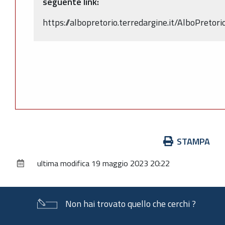
seguente link:
https://albopretorio.terredargine.it/AlboPre
Azioni
STAMPA
sul
ultima modifica
19 maggio 2023 20:22
documento
Non hai trovato quello che cerchi ?