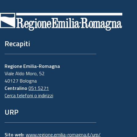
Piè
di
pagina
Recapiti
Regione Emilia-Romagna
Viale Aldo Moro, 52
40127 Bologna
Centralino
051 5271
Cerca telefoni o indirizzi
URP
Sito web:
www.regione.emilia-romagna.it/urp/