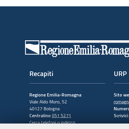
Piè
di
pagina
Recapiti
URP
Regione Emilia-Romagna
Sito w
Viale Aldo Moro, 52
romagna
40127 Bologna
Numero
Centralino
051 5271
Scrivici
Cerca telefoni o indirizzi