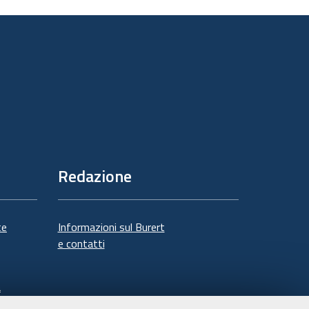
sul
documento
Redazione
te
Informazioni sul Burert
e contatti
à