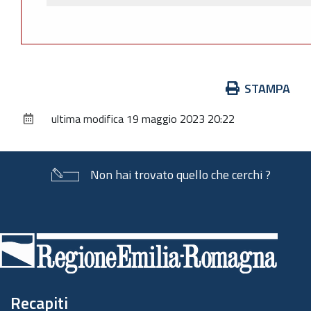
Azioni
STAMPA
sul
ultima modifica
19 maggio 2023 20:22
documento
Non hai trovato quello che cerchi ?
Piè
di
pagina
Recapiti