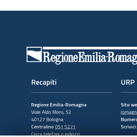
Piè
di
pagina
Recapiti
URP
Regione Emilia-Romagna
Sito w
Viale Aldo Moro, 52
romagna
40127 Bologna
Numero
Centralino
051 5271
Scrivici
Cerca telefoni o indirizzi