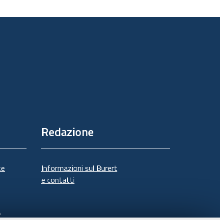
sul
documento
Redazione
te
Informazioni sul Burert
e contatti
à