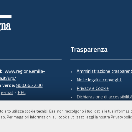
Trasparenza
eb:
www.regione.emilia-
Amministrazione trasparen
.it/urp/
Note legali e copyright
 verde:
800.66.22.00
Privacy e Cookie
:
e-mail
-
PEC
Dichiarazione di accessibilit
to sito utilizza
cookie tecnici
. Essi non raccolgono i tuoi dati e le tue informaz
so. Per maggiori informazioni sui cookie utilizzati leggi la nostra
Privacy polic
C.F. 800.625.903.79