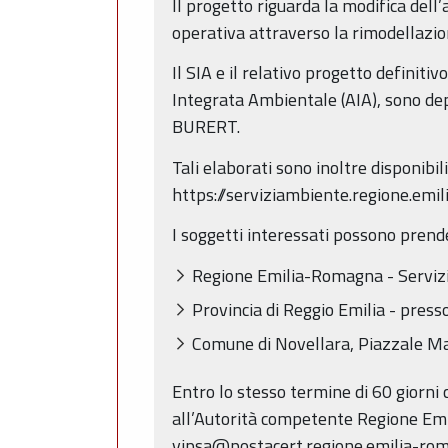
Il progetto riguarda la modifica dell’
operativa attraverso la rimodellazio
Il SIA e il relativo progetto definitiv
Integrata Ambientale (AIA), sono depo
BURERT.
Tali elaborati sono inoltre disponib
https://serviziambiente.regione.emil
I soggetti interessati possono prende
Regione Emilia-Romagna - Servizio
Provincia di Reggio Emilia - presso
Comune di Novellara, Piazzale Mar
Entro lo stesso termine di 60 giorni 
all’Autorità competente Regione Emil
vipsa@postacert.regione.emilia-rom