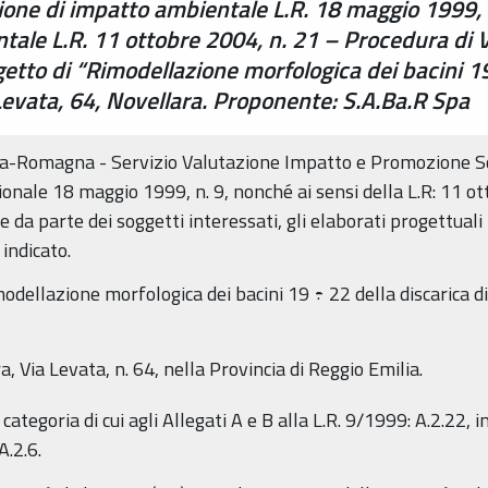
one di impatto ambientale L.R. 18 maggio 1999, n.
tale L.R. 11 ottobre 2004, n. 21 – Procedura di 
getto di “Rimodellazione morfologica dei bacini 19
 Levata, 64, Novellara. Proponente: S.A.Ba.R Spa
ia-Romagna - Servizio Valutazione Impatto e Promozione So
egionale 18 maggio 1999, n. 9, nonché ai sensi della L.R: 11 o
ne da parte dei soggetti interessati, gli elaborati progettual
 indicato.
dellazione morfologica dei bacini 19 ÷ 22 della discarica d
, Via Levata, n. 64, nella Provincia di Reggio Emilia.
ategoria di cui agli Allegati A e B alla L.R. 9/1999: A.2.22, 
A.2.6.