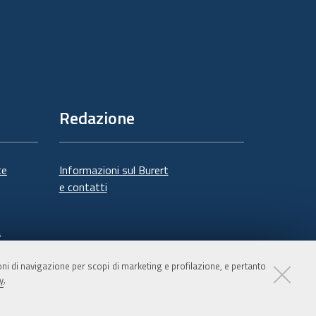
Redazione
te
Informazioni sul Burert
e contatti
à
ioni di navigazione per scopi di marketing e profilazione, e pertanto
y
.