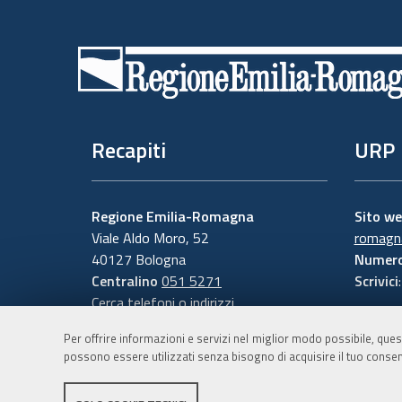
Piè
di
pagina
Recapiti
URP
Regione Emilia-Romagna
Sito w
Viale Aldo Moro, 52
romagna
40127 Bologna
Numero
Centralino
051 5271
Scrivici
Cerca telefoni o indirizzi
Per offrire informazioni e servizi nel miglior modo possibile, ques
possono essere utilizzati senza bisogno di acquisire il tuo consen