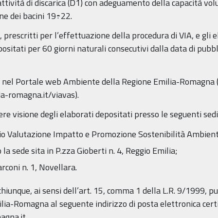
attività di discarica (D1) con adeguamento della capacità vol
ne dei bacini 19÷22.
o, prescritti per l’effettuazione della procedura di VIA, e gli 
sitati per 60 giorni naturali consecutivi dalla data di pubb
ili nel Portale web Ambiente della Regione Emilia-Romagna 
ia-romagna.it/viavas).
re visione degli elaborati depositati presso le seguenti sedi
 Valutazione Impatto e Promozione Sostenibilità Ambientale
 la sede sita in P.zza Gioberti n. 4, Reggio Emilia;
coni n. 1, Novellara.
chiunque, ai sensi dell’art. 15, comma 1 della L.R. 9/1999, 
ia-Romagna al seguente indirizzo di posta elettronica certi
agna.it.