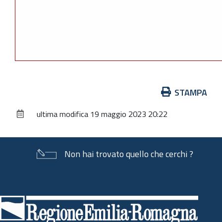
Azioni
STAMPA
sul
ultima modifica
19 maggio 2023 20:22
documento
Non hai trovato quello che cerchi ?
Piè
di
pagina