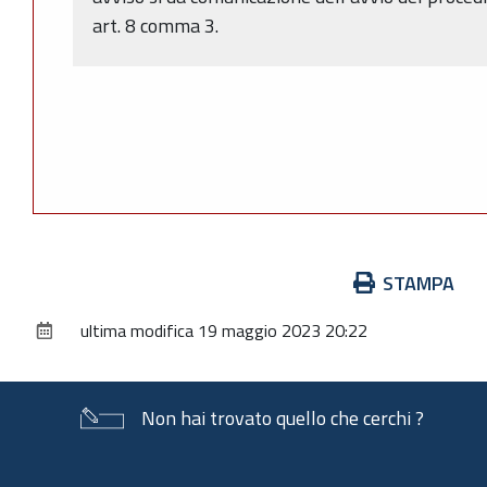
art. 8 comma 3.
Azioni
STAMPA
sul
ultima modifica
19 maggio 2023 20:22
documento
Non hai trovato quello che cerchi ?
Piè