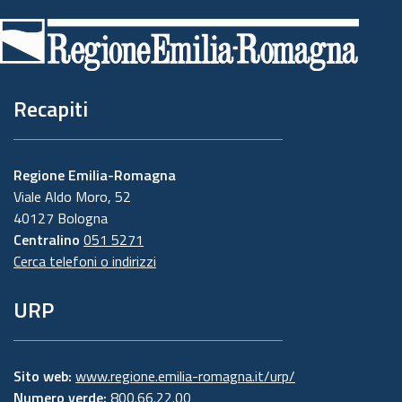
di
pagina
Recapiti
Regione Emilia-Romagna
Viale Aldo Moro, 52
40127 Bologna
Centralino
051 5271
Cerca telefoni o indirizzi
URP
Sito web:
www.regione.emilia-romagna.it/urp/
Numero verde:
800.66.22.00