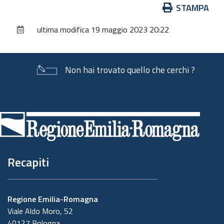
Azioni
STAMPA
sul
ultima modifica
19 maggio 2023 20:22
documento
Non hai trovato quello che cerchi ?
Piè
di
pagina
Recapiti
Regione Emilia-Romagna
Viale Aldo Moro, 52
40127 Bologna