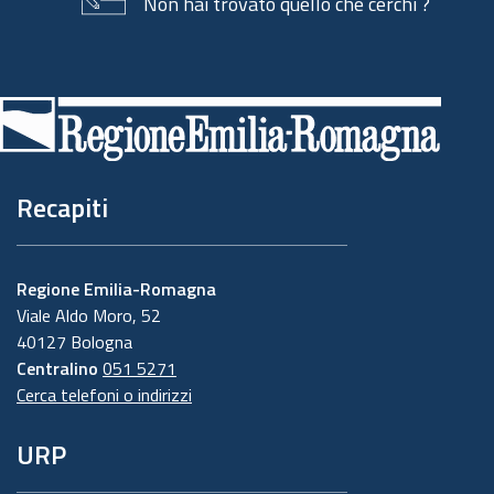
Non hai trovato quello che cerchi ?
Piè
di
pagina
Recapiti
Regione Emilia-Romagna
Viale Aldo Moro, 52
40127 Bologna
Centralino
051 5271
Cerca telefoni o indirizzi
URP