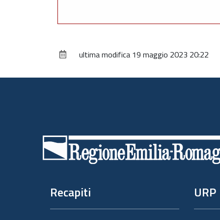
ultima modifica
19 maggio 2023 20:22
Piè
di
pagina
Recapiti
URP