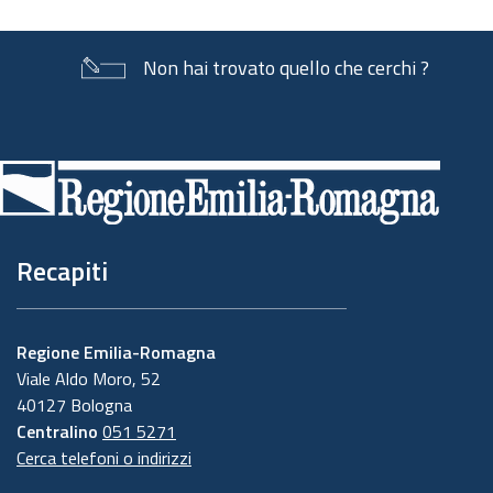
Non hai trovato quello che cerchi ?
Piè
di
pagina
Recapiti
Regione Emilia-Romagna
Viale Aldo Moro, 52
40127 Bologna
Centralino
051 5271
Cerca telefoni o indirizzi