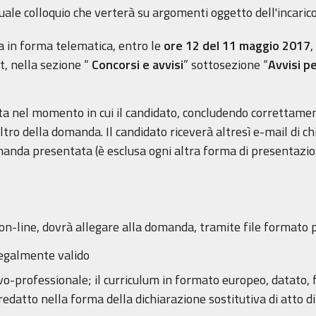
ale colloquio che verterà su argomenti oggetto dell'incaric
 in forma telematica, entro le
ore 12 del 11 maggio 2017
,
, nella sezione “
Concorsi e avvisi
” sottosezione “
Avvisi p
a nel momento in cui il candidato, concludendo correttament
ro della domanda. Il candidato riceverà altresì e-mail di chiu
manda presentata (è esclusa ogni altra forma di presentazio
on-line, dovrà allegare alla domanda, tramite file formato pdf
egalmente valido
vo-professionale; il curriculum in formato europeo, datato
edatto nella forma della dichiarazione sostitutiva di atto di