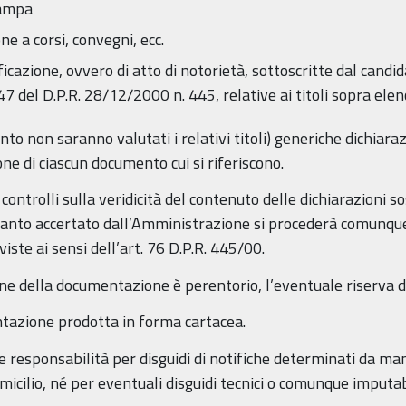
tampa
ne a corsi, convegni, ecc.
ificazione, ovvero di atto di notorietà, sottoscritte dal candi
47 del D.P.R. 28/12/2000 n. 445, relative ai titoli sopra elenc
o non saranno valutati i relativi titoli) generiche dichiaraz
ne di ciascun documento cui si riferiscono.
ntrolli sulla veridicità del contenuto delle dichiarazioni sos
uanto accertato dall’Amministrazione si procederà comunque
viste ai sensi dell’art. 76 D.P.R. 445/00.
ne della documentazione è perentorio, l’eventuale riserva di 
tazione prodotta in forma cartacea.
esponsabilità per disguidi di notifiche determinati da man
ilio, né per eventuali disguidi tecnici o comunque imputabili