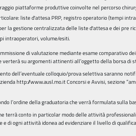
aggio piattaforme produttive coinvolte nel percorso chirur
rticolare: liste d'attesa PRP, registro operatorio (tempi intra
 la gestione centralizzata delle liste d'attesa e dei pre ric
i intraoperatori, volume/esiti.
ommissione di valutazione mediante esame comparativo dei c
 verterà su argomenti attinenti all’oggetto della borsa di s
mento dell’eventuale colloquio/prova selettiva saranno notif
Azienda http://www.ausl.mo.it Concorsi e Avvisi, sezione “am
ondo l’ordine della graduatoria che verrà formulata sulla ba
e terrà conto in particolar modo delle attività professionali 
e e di ogni attività idonea ad evidenziare il livello di qualifi