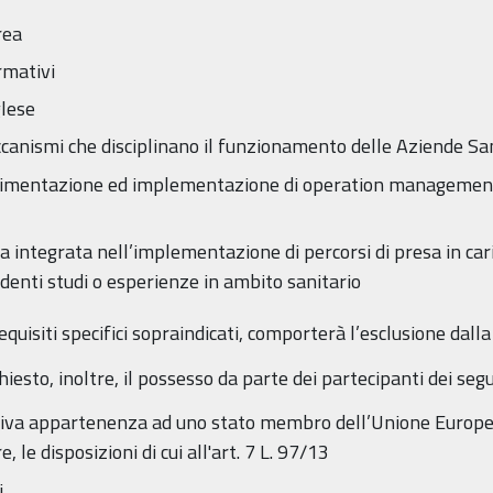
rea
rmativi
glese
canismi che disciplinano il funzionamento delle Aziende Sa
erimentazione ed implementazione di operation management
a integrata nell’implementazione di percorsi di presa in cari
edenti studi o esperienze in ambito sanitario
quisiti specifici sopraindicati, comporterà l’esclusione dalla
iesto, inoltre, il possesso da parte dei partecipanti dei segue
tiva appartenenza ad uno stato membro dell’Unione Europea al
 le disposizioni di cui all'art. 7 L. 97/13
i