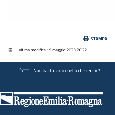
Azioni
STAMPA
sul
ultima modifica
19 maggio 2023 20:22
documento
Non hai trovato quello che cerchi ?
Piè
di
pagina