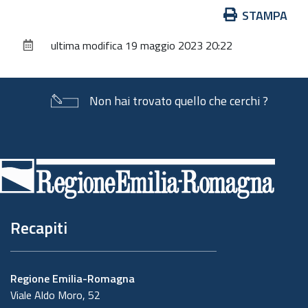
Azioni
STAMPA
sul
ultima modifica
19 maggio 2023 20:22
documento
Non hai trovato quello che cerchi ?
Piè
di
pagina
Recapiti
Regione Emilia-Romagna
Viale Aldo Moro, 52