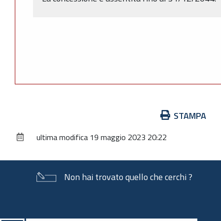
Azioni
STAMPA
sul
ultima modifica
19 maggio 2023 20:22
documento
Non hai trovato quello che cerchi ?
Piè
di