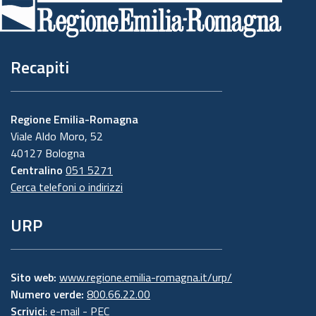
pagina
Recapiti
Regione Emilia-Romagna
Viale Aldo Moro, 52
40127 Bologna
Centralino
051 5271
Cerca telefoni o indirizzi
URP
Sito web:
www.regione.emilia-romagna.it/urp/
Numero verde:
800.66.22.00
Scrivici
:
e-mail
-
PEC