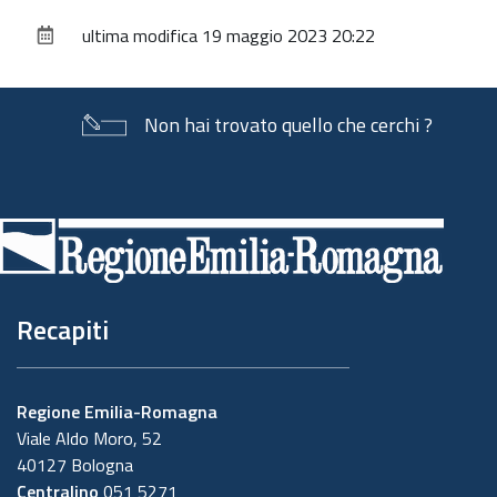
sul
ultima modifica
19 maggio 2023 20:22
documento
Non hai trovato quello che cerchi ?
Piè
di
pagina
Recapiti
Regione Emilia-Romagna
Viale Aldo Moro, 52
40127 Bologna
Centralino
051 5271