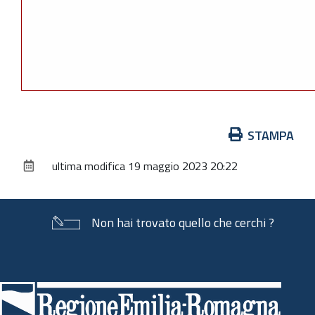
Azioni
STAMPA
sul
ultima modifica
19 maggio 2023 20:22
documento
Non hai trovato quello che cerchi ?
Piè
di
pagina