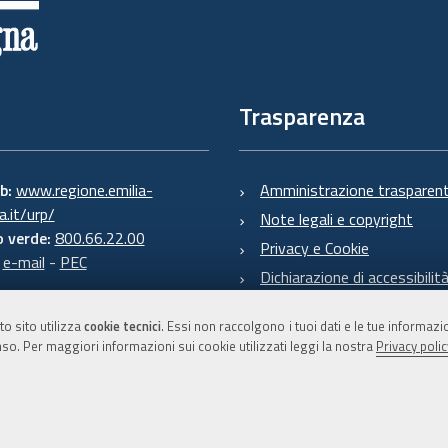
Trasparenza
eb:
www.regione.emilia-
Amministrazione trasparen
.it/urp/
Note legali e copyright
 verde:
800.66.22.00
Privacy e Cookie
:
e-mail
-
PEC
Dichiarazione di accessibilit
to sito utilizza
cookie tecnici
. Essi non raccolgono i tuoi dati e le tue informaz
so. Per maggiori informazioni sui cookie utilizzati leggi la nostra
Privacy polic
C.F. 800.625.903.79