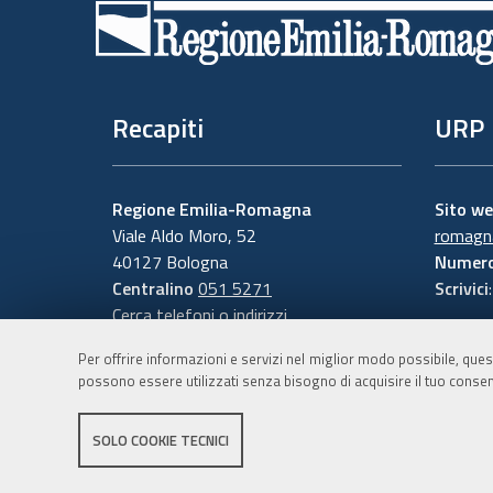
di
pagina
Recapiti
URP
Regione Emilia-Romagna
Sito w
Viale Aldo Moro, 52
romagna
40127 Bologna
Numero
Centralino
051 5271
Scrivici
Cerca telefoni o indirizzi
Per offrire informazioni e servizi nel miglior modo possibile, ques
possono essere utilizzati senza bisogno di acquisire il tuo consen
SOLO COOKIE TECNICI