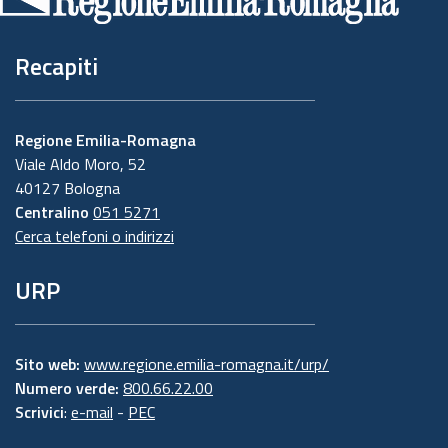
pagina
Recapiti
Regione Emilia-Romagna
Viale Aldo Moro, 52
40127 Bologna
Centralino
051 5271
Cerca telefoni o indirizzi
URP
Sito web:
www.regione.emilia-romagna.it/urp/
Numero verde:
800.66.22.00
Scrivici
:
e-mail
-
PEC