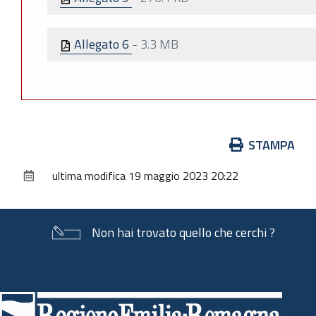
Allegato 6
-
3.3 MB
Azioni
STAMPA
sul
ultima modifica
19 maggio 2023 20:22
documento
Non hai trovato quello che cerchi ?
Piè
di