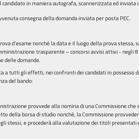
 candidato in maniera autografa, scannerizzata ed inviata 
’avvenuta consegna della domanda inviata per posta PEC.
rova d’esame nonché la data e il luogo della prova stessa, s
inistrazione trasparente – concorsi avvisi attivi - negli 8 (
ne delle domande.
a a tutti gli effetti, nei confronti dei candidati in possesso 
nza del bando:
ministrazione provvede alla nomina di una Commissione che s
to della borsa di studio nonché, la Commissione provvederà
egli stessi, e procederà alla valutazione dei titoli presentat