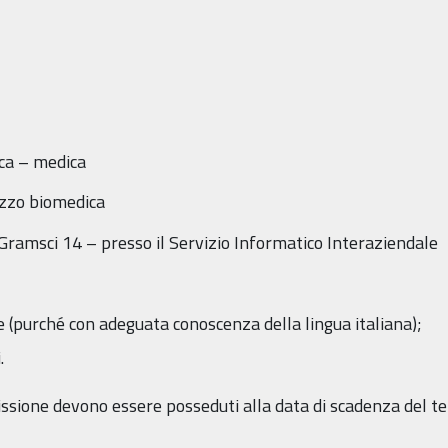
ica – medica
izzo biomedica
a Gramsci 14 – presso il Servizio Informatico Interaziendale
e (purché con adeguata conoscenza della lingua italiana);
.
mmissione devono essere posseduti alla data di scadenza del 