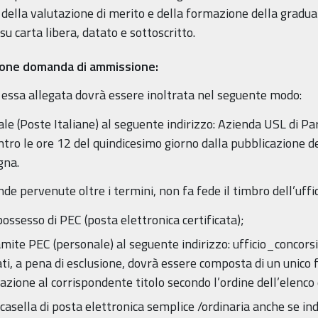
 della valutazione di merito e della formazione della gradu
u carta libera, datato e sottoscritto.
zione domanda di ammissione:
ssa allegata dovrà essere inoltrata nel seguente modo:
le (Poste Italiane) al seguente indirizzo: Azienda USL di Pa
ro le ore 12 del quindicesimo giorno dalla pubblicazione de
gna.
nde pervenute oltre i termini, non fa fede il timbro dell’uffi
possesso di PEC (posta elettronica certificata);
mite PEC (personale) al seguente indirizzo: ufficio_concors
gati, a pena di esclusione, dovrà essere composta di un unico
zione al corrispondente titolo secondo l’ordine dell’elenco
 casella di posta elettronica semplice /ordinaria anche se ind