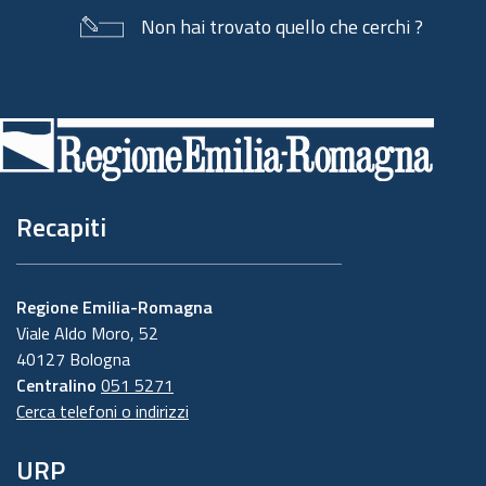
Non hai trovato quello che cerchi ?
Piè
di
pagina
Recapiti
Regione Emilia-Romagna
Viale Aldo Moro, 52
40127 Bologna
Centralino
051 5271
Cerca telefoni o indirizzi
URP