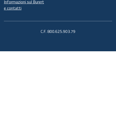
Informazioni sul Burert
e contatti
C.F. 800.625.903.79