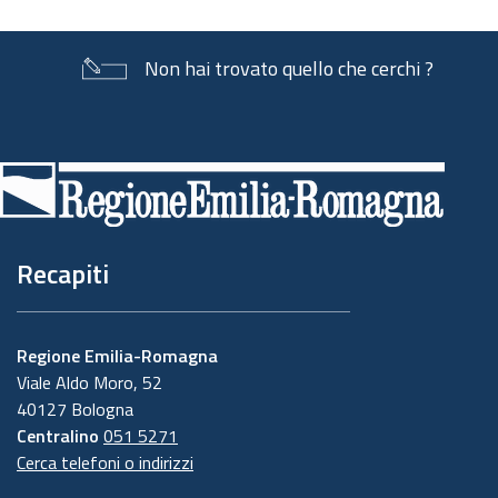
Non hai trovato quello che cerchi ?
Piè
di
pagina
Recapiti
Regione Emilia-Romagna
Viale Aldo Moro, 52
40127 Bologna
Centralino
051 5271
Cerca telefoni o indirizzi