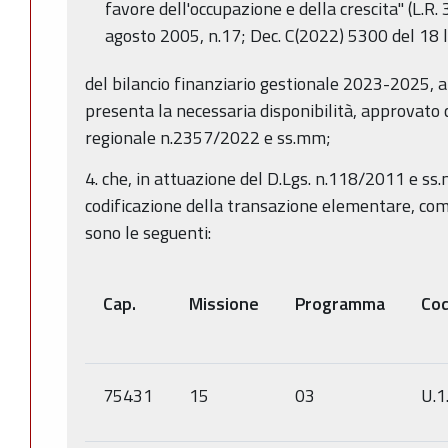
favore dell'occupazione e della crescita" (L.R.
agosto 2005, n.17; Dec. C(2022) 5300 del 18 l
del bilancio finanziario gestionale 2023-2025, 
presenta la necessaria disponibilità, approvato 
regionale n.2357/2022 e ss.mm;
4. che, in attuazione del D.Lgs. n.118/2011 e ss.m
codificazione della transazione elementare, come
sono le seguenti:
Cap.
Missione
Programma
Cod
75431
15
03
U.1