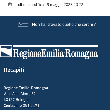
sul
ultima modifica
19 maggio 2023 20:22
documento
Non hai trovato quello che cerchi ?
Piè
di
pagina
Recapiti
Regione Emilia-Romagna
Viale Aldo Moro, 52
40127 Bologna
Centralino
051 5271