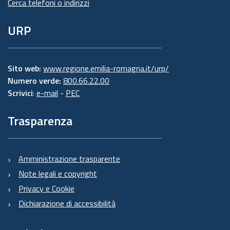
Cerca telefoni o indirizzi
URP
Sito web:
www.regione.emilia-romagna.it/urp/
Numero verde:
800.66.22.00
Scrivici
:
e-mail
-
PEC
Trasparenza
Amministrazione trasparente
Note legali e copyright
Privacy e Cookie
Dichiarazione di accessibilità