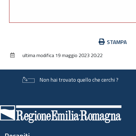
Azioni
STAMPA
sul
ultima modifica
19 maggio 2023 20:22
documento
Non hai trovato quello che cerchi ?
Piè
di
pagina
Recapiti