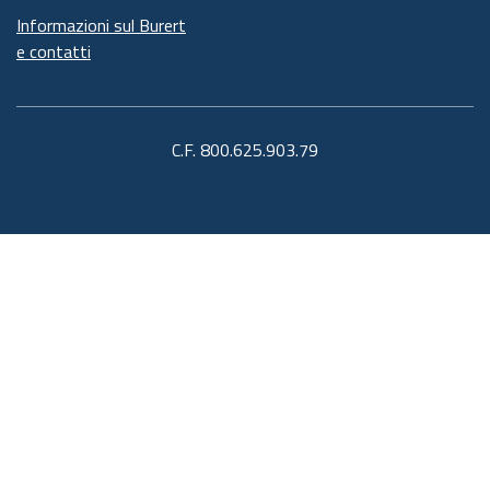
Informazioni sul Burert
e contatti
C.F. 800.625.903.79