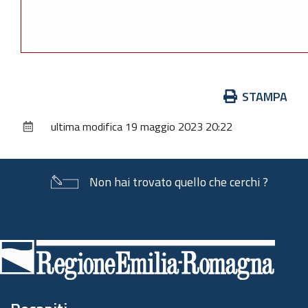
Azioni
STAMPA
sul
ultima modifica
19 maggio 2023 20:22
documento
Non hai trovato quello che cerchi ?
Piè
di
pagina