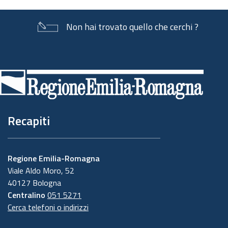
Non hai trovato quello che cerchi ?
Piè
di
pagina
Recapiti
Regione Emilia-Romagna
Viale Aldo Moro, 52
40127 Bologna
Centralino
051 5271
Cerca telefoni o indirizzi