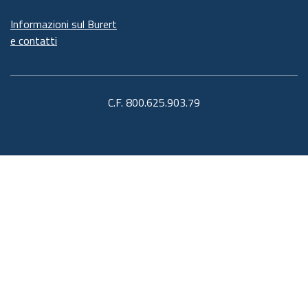
Informazioni sul Burert
e contatti
C.F. 800.625.903.79