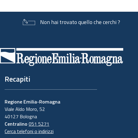
documento
Non hai trovato quello che cerchi ?
Piè
di
pagina
Recapiti
Regione Emilia-Romagna
Viale Aldo Moro, 52
40127 Bologna
Centralino
051 5271
Cerca telefoni o indirizzi