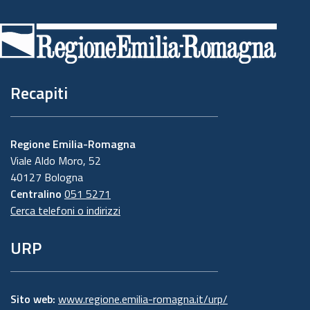
Piè
di
pagina
Recapiti
Regione Emilia-Romagna
Viale Aldo Moro, 52
40127 Bologna
Centralino
051 5271
Cerca telefoni o indirizzi
URP
Sito web:
www.regione.emilia-romagna.it/urp/