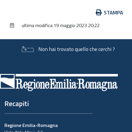
Azioni
STAMPA
sul
ultima modifica
19 maggio 2023 20:22
documento
Non hai trovato quello che cerchi ?
Piè
di
pagina
Recapiti
Regione Emilia-Romagna