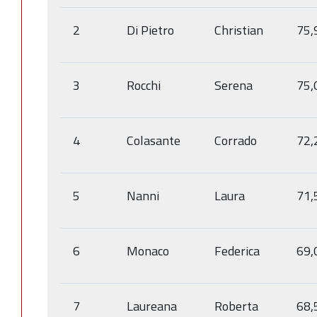
2
Di Pietro
Christian
75,
3
Rocchi
Serena
75,
4
Colasante
Corrado
72,
5
Nanni
Laura
71,
6
Monaco
Federica
69,
7
Laureana
Roberta
68,