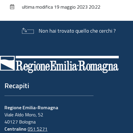
sul
ultima modifica
19 maggio 2023 20:22
documento
Non hai trovato quello che cerchi ?
Piè
di
pagina
Recapiti
Regione Emilia-Romagna
Viale Aldo Moro, 52
40127 Bologna
Centralino
051 5271