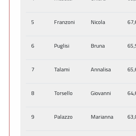
5
Franzoni
Nicola
67,
6
Puglisi
Bruna
65,
7
Talami
Annalisa
65,
8
Torsello
Giovanni
64,
9
Palazzo
Marianna
63,