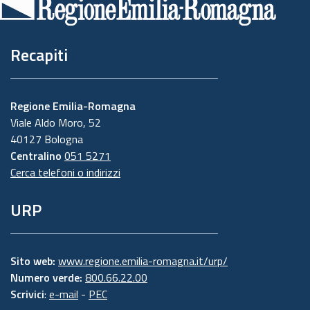
pagina
Recapiti
Regione Emilia-Romagna
Viale Aldo Moro, 52
40127 Bologna
Centralino
051 5271
Cerca telefoni o indirizzi
URP
Sito web:
www.regione.emilia-romagna.it/urp/
Numero verde:
800.66.22.00
Scrivici
:
e-mail
-
PEC