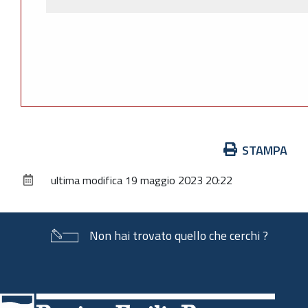
Azioni
STAMPA
sul
ultima modifica
19 maggio 2023 20:22
documento
Non hai trovato quello che cerchi ?
Piè
di